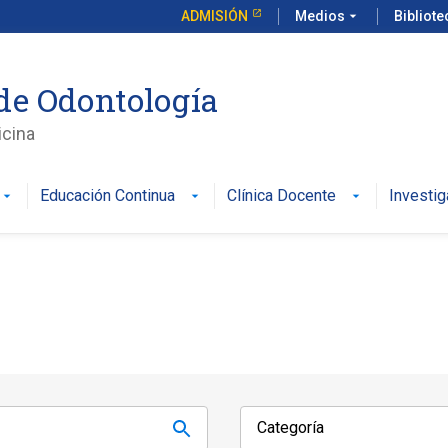
ADMISIÓN
Medios
arrow_drop_down
Bibliot
de Odontología
icina
Educación Continua
Clínica Docente
Investig