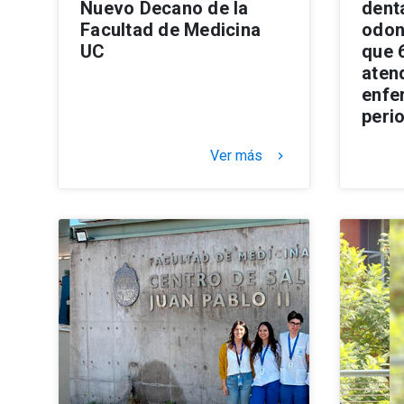
Nuevo Decano de la
dent
Facultad de Medicina
odon
UC
que 
aten
enfe
peri
Ver más
keyboard_arrow_right