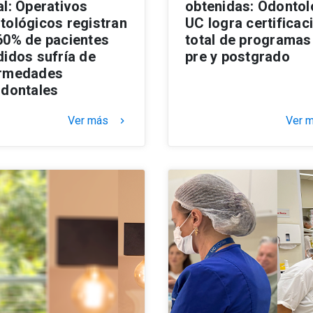
al: Operativos
obtenidas: Odontol
tológicos registran
UC logra certificac
60% de pacientes
total de programas
didos sufría de
pre y postgrado
rmedades
odontales
Ver más
Ver 
keyboard_arrow_right