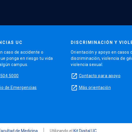
NCIAS UC
DISCRIMINACIÓN Y VIOL
n caso de accidente o
Orientación y apoyo en casos 
que ponga en riesgo tu vida
discriminación, violencia de g
 algún campus.
violencia sexual.
launch
5504 5000
Contacto para apoyo
launch
sitio de Emergencias
Más orientación
Facultad de Medicina
Utilizando el
Kit Digital UC