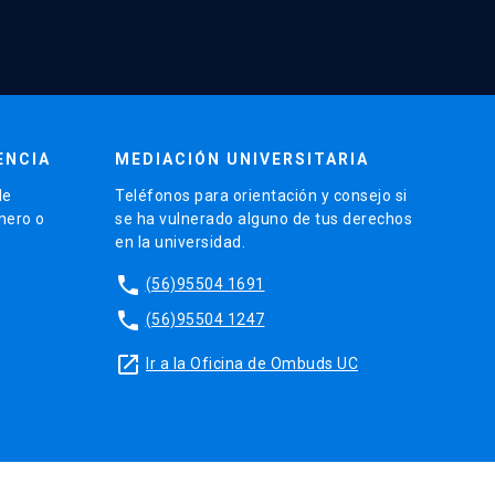
ENCIA
MEDIACIÓN UNIVERSITARIA
de
Teléfonos para orientación y consejo si
énero o
se ha vulnerado alguno de tus derechos
en la universidad.
phone
(56)95504 1691
phone
(56)95504 1247
launch
Ir a la Oficina de Ombuds UC