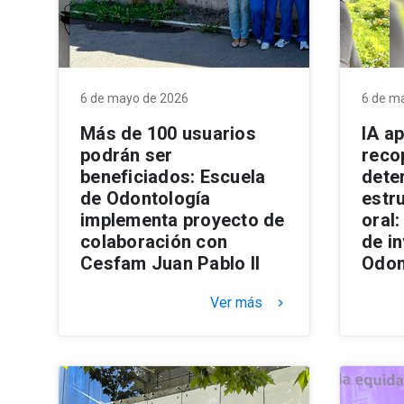
6 de mayo de 2026
6 de m
Más de 100 usuarios
IA ap
podrán ser
reco
beneficiados: Escuela
dete
de Odontología
estr
implementa proyecto de
oral:
colaboración con
de i
Cesfam Juan Pablo II
Odon
Ver más
keyboard_arrow_right