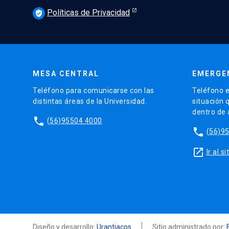
Políticas de Privacidad
verified_user
MESA CENTRAL
EMERGE
Teléfono para comunicarse con las
Teléfono e
distintas áreas de la Universidad.
situación 
dentro de
phone
(56)95504 4000
phone
(56)9
launch
Ir al 
Diseño y desarrollo:
Urantiacos
Sitio administrado por: