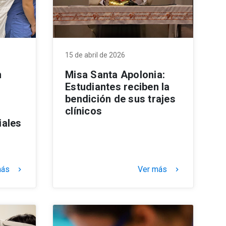
15 de abril de 2026
n
Misa Santa Apolonia:
Estudiantes reciben la
bendición de sus trajes
clínicos
iales
más
Ver más
keyboard_arrow_right
keyboard_arrow_right