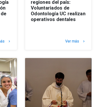
ogía
regiones del país:
ión
Voluntariados de
 de
Odontología UC realizan
operativos dentales
más
Ver más
keyboard_arrow_right
keyboard_arrow_right