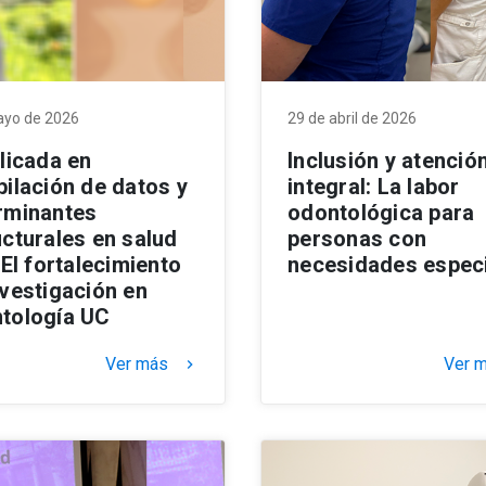
ayo de 2026
29 de abril de 2026
licada en
Inclusión y atenció
pilación de datos y
integral: La labor
rminantes
odontológica para
ucturales en salud
personas con
 El fortalecimiento
necesidades espec
nvestigación en
tología UC
Ver más
Ver 
keyboard_arrow_right