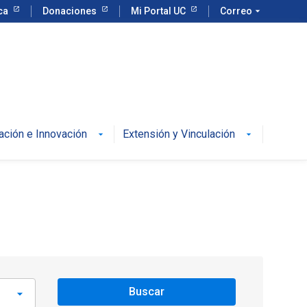
eca
Donaciones
Mi Portal UC
Correo
arrow_drop_down
ación e Innovación
Extensión y Vinculación
Buscar