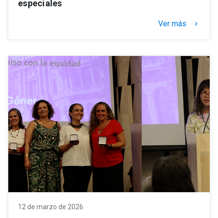
especiales
Ver más
keyboard_arrow_right
12 de marzo de 2026