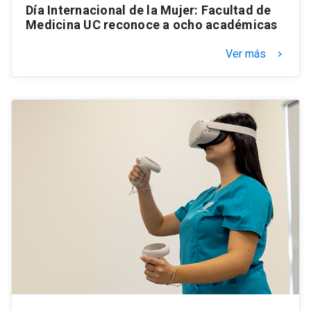
Día Internacional de la Mujer: Facultad de
Medicina UC reconoce a ocho académicas
Ver más
keyboard_arrow_right