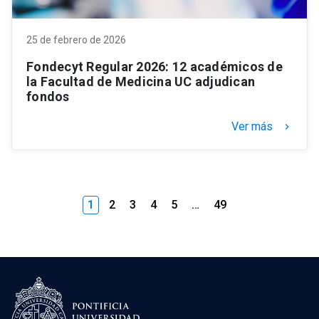
25 de febrero de 2026
Fondecyt Regular 2026: 12 académicos de
la Facultad de Medicina UC adjudican
fondos
Ver más
keyboard_arrow_right
1
2
3
4
5
…
49