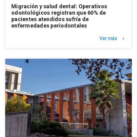
Migración y salud dental: Operativos
odontológicos registran que 60% de
pacientes atendidos sufría de
enfermedades periodontales
Ver más
keyboard_arrow_right