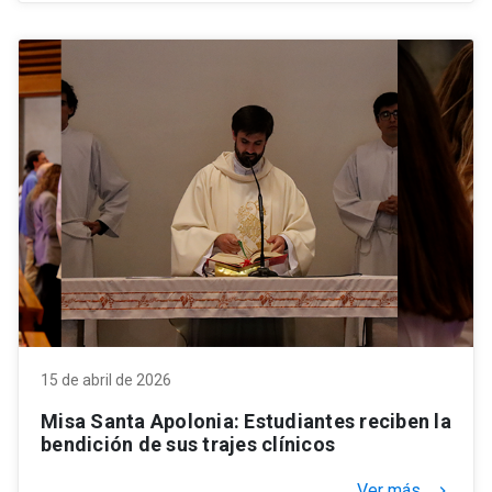
15 de abril de 2026
Misa Santa Apolonia: Estudiantes reciben la
bendición de sus trajes clínicos
Ver más
keyboard_arrow_right