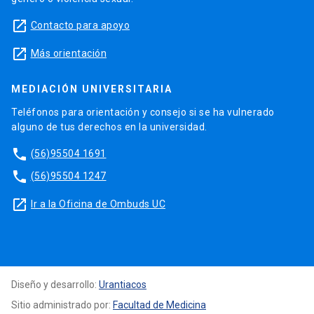
launch
Contacto para apoyo
launch
Más orientación
MEDIACIÓN UNIVERSITARIA
Teléfonos para orientación y consejo si se ha vulnerado
alguno de tus derechos en la universidad.
phone
(56)95504 1691
phone
(56)95504 1247
launch
Ir a la Oficina de Ombuds UC
Diseño y desarrollo:
Urantiacos
Sitio administrado por:
Facultad de Medicina