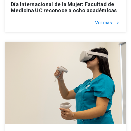
Día Internacional de la Mujer: Facultad de
Medicina UC reconoce a ocho académicas
Ver más
keyboard_arrow_right