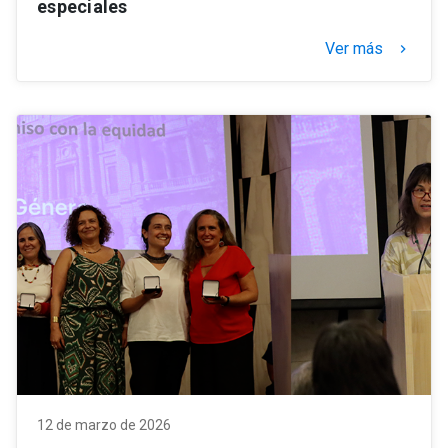
especiales
Ver más
keyboard_arrow_right
12 de marzo de 2026