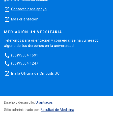
launch
Contacto para apoyo
launch
Más orientación
MEDIACIÓN UNIVERSITARIA
Teléfonos para orientación y consejo si se ha vulnerado
alguno de tus derechos en la universidad.
phone
(56)95504 1691
phone
(56)95504 1247
launch
Ir a la Oficina de Ombuds UC
Diseño y desarrollo:
Urantiacos
Sitio administrado por:
Facultad de Medicina