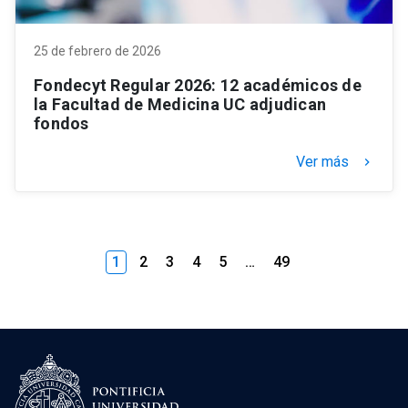
25 de febrero de 2026
Fondecyt Regular 2026: 12 académicos de
la Facultad de Medicina UC adjudican
fondos
Ver más
keyboard_arrow_right
1
2
3
4
5
…
49