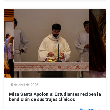
15 de abril de 2026
Misa Santa Apolonia: Estudiantes reciben la
bendición de sus trajes clínicos
Ver más
keyboard_arrow_right