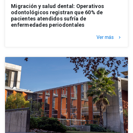
Migración y salud dental: Operativos
odontológicos registran que 60% de
pacientes atendidos sufría de
enfermedades periodontales
Ver más
keyboard_arrow_right