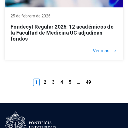
25 de febrero de 2026
Fondecyt Regular 2026: 12 académicos de
la Facultad de Medicina UC adjudican
fondos
Ver más
keyboard_arrow_right
1
2
3
4
5
…
49