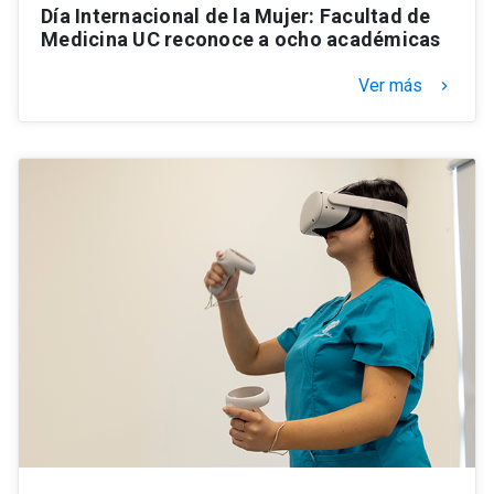
Día Internacional de la Mujer: Facultad de
Medicina UC reconoce a ocho académicas
Ver más
keyboard_arrow_right