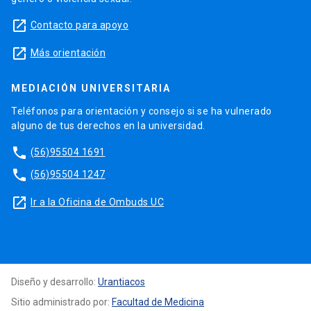
launch
Contacto para apoyo
launch
Más orientación
MEDIACIÓN UNIVERSITARIA
Teléfonos para orientación y consejo si se ha vulnerado
alguno de tus derechos en la universidad.
phone
(56)95504 1691
phone
(56)95504 1247
launch
Ir a la Oficina de Ombuds UC
Diseño y desarrollo:
Urantiacos
Sitio administrado por:
Facultad de Medicina