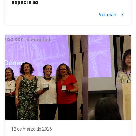
especiales
Ver más
keyboard_arrow_right
12 de marzo de 2026