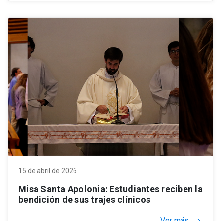
15 de abril de 2026
Misa Santa Apolonia: Estudiantes reciben la
bendición de sus trajes clínicos
Ver más
keyboard_arrow_right