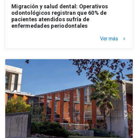
Migración y salud dental: Operativos
odontológicos registran que 60% de
pacientes atendidos sufría de
enfermedades periodontales
Ver más
keyboard_arrow_right