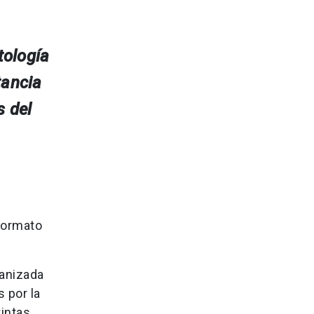
tología
tancia
s del
formato
ganizada
 por la
tintas