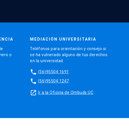
ENCIA
MEDIACIÓN UNIVERSITARIA
de
Teléfonos para orientación y consejo si
énero o
se ha vulnerado alguno de tus derechos
en la universidad.
phone
(56)95504 1691
phone
(56)95504 1247
launch
Ir a la Oficina de Ombuds UC