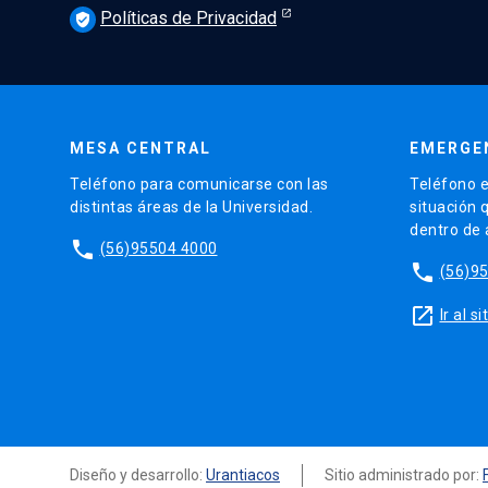
Políticas de Privacidad
verified_user
MESA CENTRAL
EMERGE
Teléfono para comunicarse con las
Teléfono e
distintas áreas de la Universidad.
situación 
dentro de
phone
(56)95504 4000
phone
(56)9
launch
Ir al 
Diseño y desarrollo:
Urantiacos
Sitio administrado por: