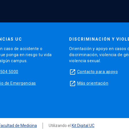
NCIAS UC
DISCRIMINACIÓN Y VIOL
n caso de accidente o
Orientación y apoyo en casos 
que ponga en riesgo tu vida
discriminación, violencia de g
 algún campus.
violencia sexual.
launch
5504 5000
Contacto para apoyo
launch
sitio de Emergencias
Más orientación
Facultad de Medicina
Utilizando el
Kit Digital UC