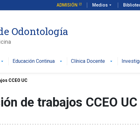
ADMISIÓN
Medios
arrow_drop_down
Bibliot
de Odontología
icina
Educación Continua
Clínica Docente
Investig
bajos CCEO UC
ión de trabajos CCEO UC