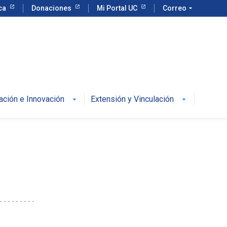
eca
Donaciones
Mi Portal UC
Correo
arrow_drop_down
ación e Innovación
Extensión y Vinculación