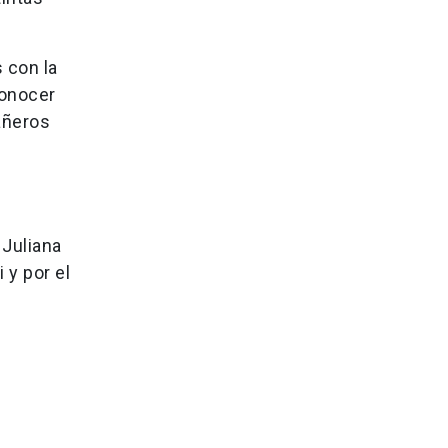
 con la
conocer
añeros
 Juliana
 y por el