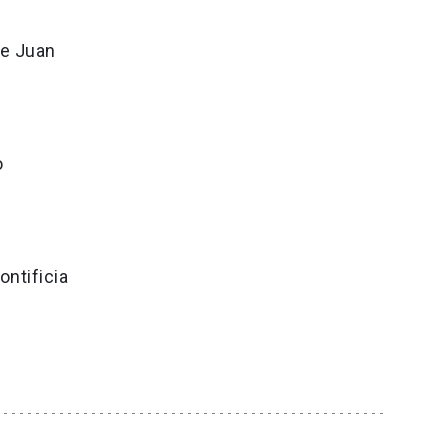
de Juan
o
ontificia