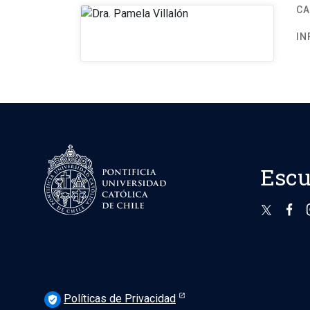
C
IN
Escu
Políticas de Privacidad
verified_user