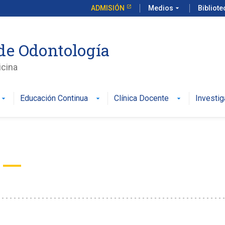
ADMISIÓN
Medios
arrow_drop_down
Bibliot
de Odontología
icina
Educación Continua
Clínica Docente
Investig