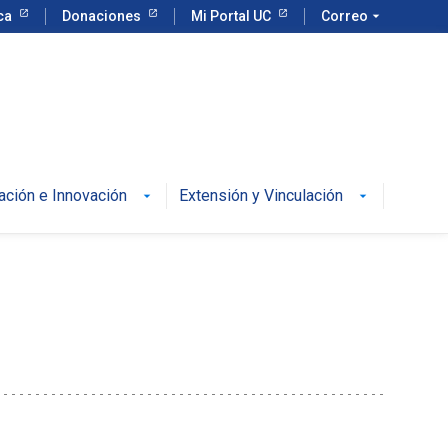
eca
Donaciones
Mi Portal UC
Correo
arrow_drop_down
ación e Innovación
Extensión y Vinculación