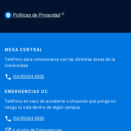
Políticas de Privacidad
verified_user
MESA CENTRAL
Teléfono para comunicarse con las distintas áreas de la
Universidad.
phone
(56)95504 4000
EMERGENCIAS UC
Teléfono en caso de accidente o situación que ponga en
riesgo tu vida dentro de algún campus.
phone
(56)95504 5000
launch
Ir al sitio de Emergencias