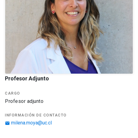
Profesor Adjunto
CARGO
profesor adjunto
INFORMACIÓN DE CONTACTO
milena.moya@uc.cl
email