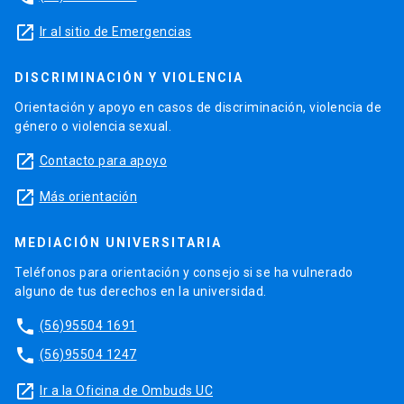
launch
Ir al sitio de Emergencias
DISCRIMINACIÓN Y VIOLENCIA
Orientación y apoyo en casos de discriminación, violencia de
género o violencia sexual.
launch
Contacto para apoyo
launch
Más orientación
MEDIACIÓN UNIVERSITARIA
Teléfonos para orientación y consejo si se ha vulnerado
alguno de tus derechos en la universidad.
phone
(56)95504 1691
phone
(56)95504 1247
launch
Ir a la Oficina de Ombuds UC