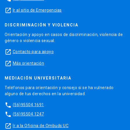
launch
Ir al sitio de Emergencias
DISCRIMINACIÓN Y VIOLENCIA
Orientación y apoyo en casos de discriminación, violencia de
género o violencia sexual.
launch
Contacto para apoyo
launch
Más orientación
MEDIACIÓN UNIVERSITARIA
Teléfonos para orientación y consejo si se ha vulnerado
alguno de tus derechos en la universidad.
phone
(56)95504 1691
phone
(56)95504 1247
launch
Ir a la Oficina de Ombuds UC