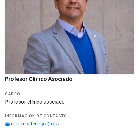
Profesor Clínico Asociado
CARGO
profesor clínico asociado
INFORMACIÓN DE CONTACTO
uriel.montenegro@uc.cl
email