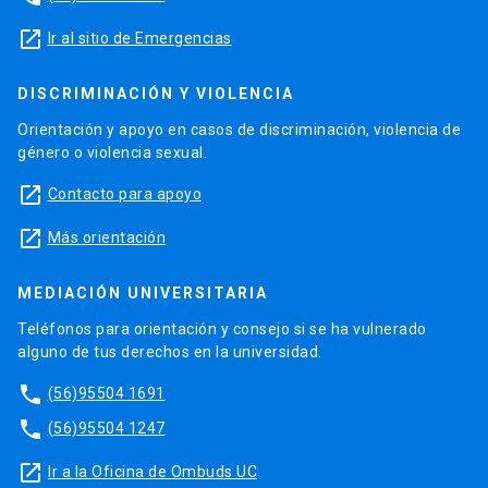
launch
Ir al sitio de Emergencias
DISCRIMINACIÓN Y VIOLENCIA
Orientación y apoyo en casos de discriminación, violencia de
género o violencia sexual.
launch
Contacto para apoyo
launch
Más orientación
MEDIACIÓN UNIVERSITARIA
Teléfonos para orientación y consejo si se ha vulnerado
alguno de tus derechos en la universidad.
phone
(56)95504 1691
phone
(56)95504 1247
launch
Ir a la Oficina de Ombuds UC