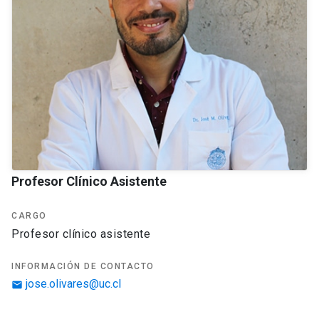
Profesor Clínico Asistente
CARGO
profesor clínico asistente
INFORMACIÓN DE CONTACTO
jose.olivares@uc.cl
email